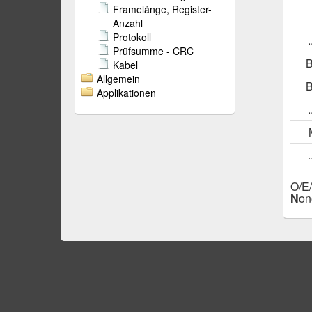
Framelänge, Register-
Anzahl
Protokoll
Prüfsumme - CRC
Kabel
Allgemein
Applikationen
O/E/
N
on