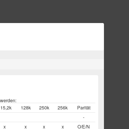
 werden:
15,2k
128k
250k
256k
Parität
-
x
x
x
x
O/E/N