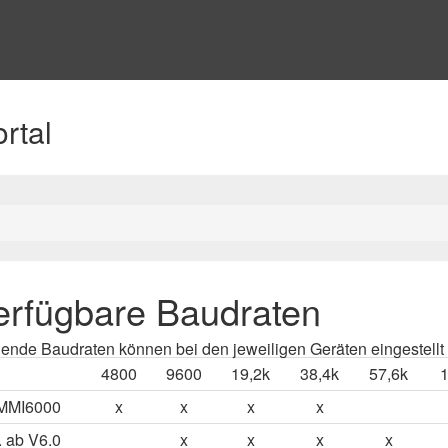
rtal
erfügbare Baudraten
ende Baudraten können bei den jeweiligen Geräten eingestellt
4800
9600
19,2k
38,4k
57,6k
1
MMI6000
x
x
x
x
.. ab V6.0
x
x
x
x