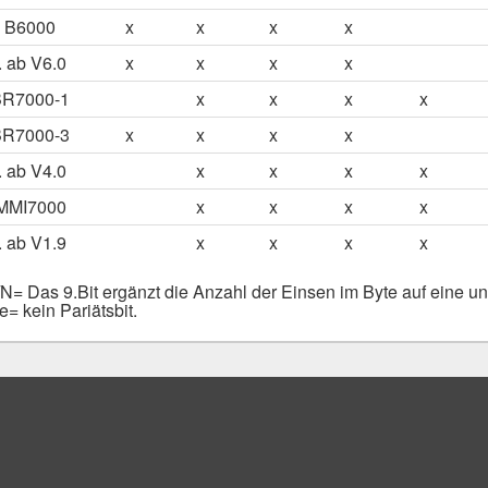
B6000
x
x
x
x
.. ab V6.0
x
x
x
x
BR7000-1
x
x
x
x
BR7000-3
x
x
x
x
.. ab V4.0
x
x
x
x
MMI7000
x
x
x
x
.. ab V1.9
x
x
x
x
N= Das 9.Bit ergänzt die Anzahl der Einsen im Byte auf eine 
e= kein Pariätsbit.