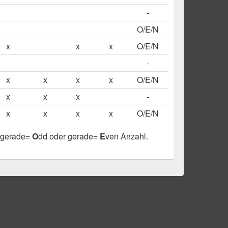
-
O/E/N
x
x
x
O/E/N
-
x
x
x
x
O/E/N
x
x
x
-
x
x
x
x
O/E/N
ungerade=
O
dd oder gerade=
E
ven Anzahl.