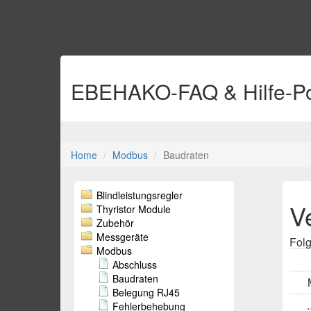
EBEHAKO-FAQ & Hilfe-Po
Home
Modbus
Baudraten
Blindleistungsregler
V
Thyristor Module
Zubehör
Messgeräte
Folg
Modbus
Abschluss
Baudraten
Belegung RJ45
Fehlerbehebung